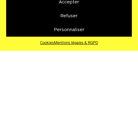
Accepter
Refuser
Personnaliser
Cookies
Mentions légales & RGPD
AFRICOLORZ – TIMETABLE
AFRICOLORz – TIMETABLE ! Identité graphique :
Maud Sourbes festivalafricolor Festival Africolor
Africolor
30.06.2026