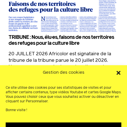
TRIBUNE : Nous, élu·es, faisons de nos territoires
des refuges pour la culture libre
20 JUILLET 2026 Africolor est signataire de la
tribune de la tribune parue le 20 juillet 2026.
Nous sommes conscients que la culture entre
Gestion des cookies
dans une ère de confrontation idéologique, entre
un pôle réactionnaire et un pôle progressiste.
Alors que des personnalités ultraconservatrices
Ce site utilise des cookies pour ses statistiques de visites et pour
afficher certains contenus, type vidéos Youtube et cartes Google Maps.
comme Pierre-Edouard Stérin ou Vincent Bolloré
Vous pouvez choisir ceux que vous souhaitez activer ou désactiver en
investissent dans la culture pour prêcher […]
cliquant sur Personnaliser.
21.07.2026
Bonne visite !