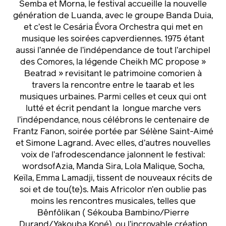
Semba et Morna, le festival accueille la nouvelle
génération de Luanda, avec le groupe Banda Duia,
et c’est le Cesária Évora Orchestra qui met en
musique les soirées capverdiennes. 1975 étant
aussi l’année de l’indépendance de tout l’archipel
des Comores, la légende Cheikh MC propose »
Beatrad » revisitant le patrimoine comorien à
travers la rencontre entre le taarab et les
musiques urbaines. Parmi celles et ceux qui ont
lutté et écrit pendant la longue marche vers
l’indépendance, nous célébrons le centenaire de
Frantz Fanon, soirée portée par Sélène Saint-Aimé
et Simone Lagrand. Avec elles, d’autres nouvelles
voix de l’afrodescendance jalonnent le festival:
wordsofAzia, Manda Sira, Lola Malique, Socha,
Keïla, Emma Lamadji, tissent de nouveaux récits de
soi et de tou(te)s. Mais Africolor n’en oublie pas
moins les rencontres musicales, telles que
Bênfôlikan ( Sékouba Bambino/Pierre
Durand/Yakouba Koné), ou l’incroyable création