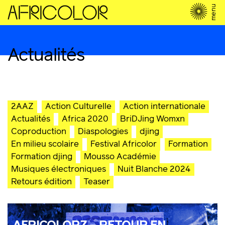
menu
Actualités
2AAZ
Action Culturelle
Action internationale
Actualités
Africa 2020
BriDJing Womxn
Coproduction
Diaspologies
djing
En milieu scolaire
Festival Africolor
Formation
Formation djing
Mousso Académie
Musiques électroniques
Nuit Blanche 2024
Retours édition
Teaser