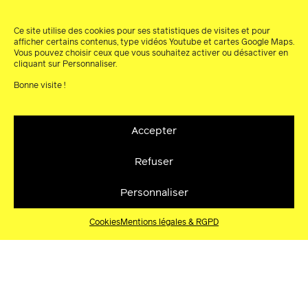
Ce site utilise des cookies pour ses statistiques de visites et pour
afficher certains contenus, type vidéos Youtube et cartes Google Maps.
Vous pouvez choisir ceux que vous souhaitez activer ou désactiver en
cliquant sur Personnaliser.
Bonne visite !
Accepter
AFRICOLORZ – TIMETABLE
Refuser
AFRICOLORz – TIMETABLE ! Identité graphique :
Maud Sourbes festivalafricolor Festival Africolor
Personnaliser
Africolor
30.06.2026
Cookies
Mentions légales & RGPD