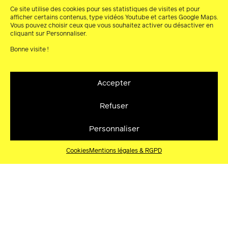
Ce site utilise des cookies pour ses statistiques de visites et pour
afficher certains contenus, type vidéos Youtube et cartes Google Maps.
Vous pouvez choisir ceux que vous souhaitez activer ou désactiver en
cliquant sur Personnaliser.
Bonne visite !
Indépendances Cha Cha
Accepter
Les soixantenaire des indépendances en
musique
Refuser
04.06.2021
Personnaliser
Cookies
Mentions légales & RGPD