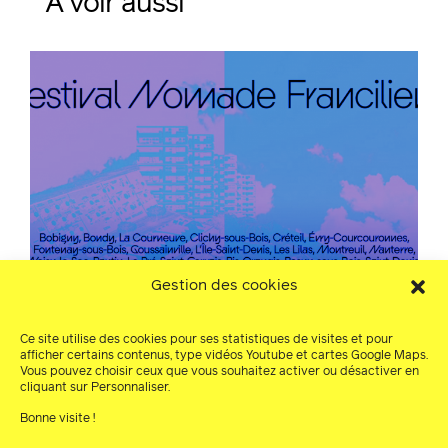
À voir aussi
Gestion des cookies
Africolor 35ème édition – Teaser
Ce site utilise des cookies pour ses statistiques de visites et pour
afficher certains contenus, type vidéos Youtube et cartes Google Maps.
Africolor 35ème édition – Teaser La
Vous pouvez choisir ceux que vous souhaitez activer ou désactiver en
programmation de la 35ème édition d’Africolor
cliquant sur Personnaliser.
est en ligne !
Bonne visite !
20.09.2023