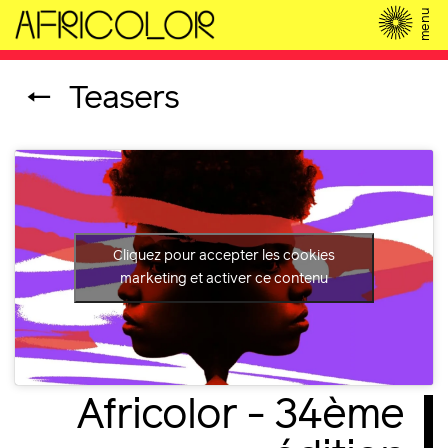
menu
←
Teasers
Cliquez pour accepter les cookies
marketing et activer ce contenu
Africolor - 34ème