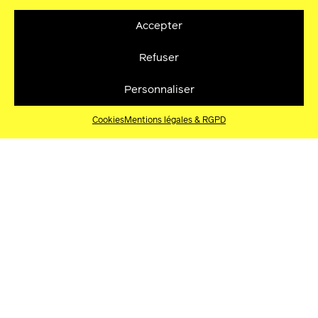
Accepter
Refuser
Personnaliser
Cookies
Mentions légales & RGPD
Africolor – 33ème édition – Teaser 2021
Africolor – Teaser 2021 Africolor – 33ème édition
Festival nomade francilien – Musique Créations
Rencontres Du 12 nov. au 22 déc. 2021
Réalisation/motion design/art work : Musa Omusi
& James Mwando D’après un visuel d’origine de